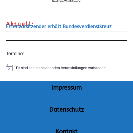
Aktuell:
Ehrenvorsitzender erhält Bundesverdienstkreuz
Termine:
Es sind keine anstehenden Veranstaltungen vorhanden.
H
i
n
w
Impressum
e
i
s
Datenschutz
Kontakt